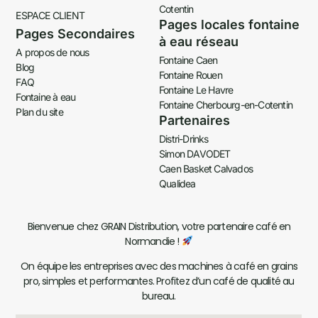
Cotentin
ESPACE CLIENT
Pages locales fontaine
Pages Secondaires
à eau réseau
A propos de nous
Fontaine Caen
Blog
Fontaine Rouen
FAQ
Fontaine Le Havre
Fontaine à eau
Fontaine Cherbourg-en-Cotentin
Plan du site
Partenaires
Distri-Drinks
Simon DAVODET
Caen Basket Calvados
Qualidea
Bienvenue chez
GRAIN Distribution
, votre
partenaire café
en
Normandie !
On équipe les entreprises avec des
machines à café en grains
pro, simples et performantes. P
rofitez d’un café de qualité
au
bureau.